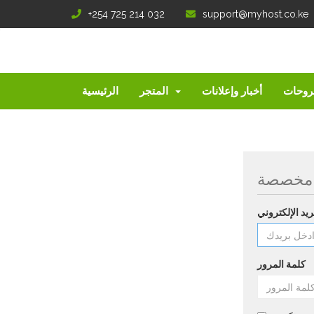
+254 725 214 032
support@myhost.co.ke
روحات
أخبار وإعلانات
المتجر
الرئيسية
 مخصصة
ريد الإلكتروني
كلمة المرور