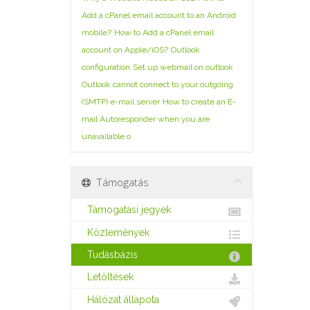
Add a cPanel email account to an Android
mobile?
How to Add a cPanel email
account on Apple/iOS?
Outlook
configuration
Set up webmail on outlook
Outlook cannot connect to your outgoing
(SMTP) e-mail server
How to create an E-
mail Autoresponder when you are
unavailable o
Támogatás
Támogatási jegyek
Közlemények
Tudásbázis
Letöltések
Hálózat állapota