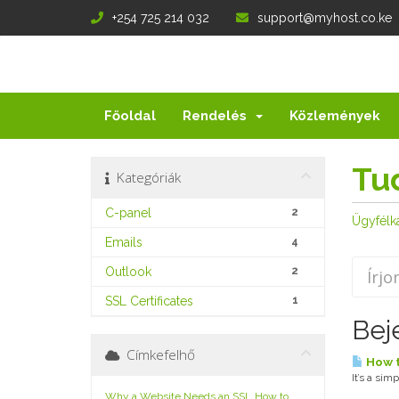
+254 725 214 032
support@myhost.co.ke
Főoldal
Rendelés
Közlemények
Tu
Kategóriák
C-panel
2
Ügyfélk
Emails
4
Outlook
2
SSL Certificates
1
Bej
Címkefelhő
How t
It’s a sim
Why a Website Needs an SSL
How to