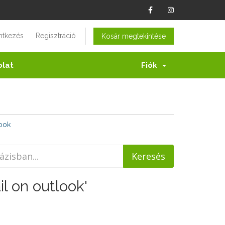
ntkezés
Regisztráció
Kosár megtekintése
olat
Fiók
ook
l on outlook'