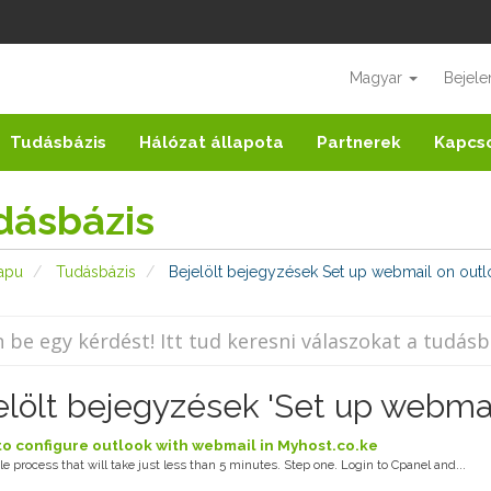
Magyar
Bejele
Tudásbázis
Hálózat állapota
Partnerek
Kapcs
dásbázis
apu
Tudásbázis
Bejelölt bejegyzések Set up webmail on outl
elölt bejegyzések 'Set up webmai
o configure outlook with webmail in Myhost.co.ke
ple process that will take just less than 5 minutes. Step one. Login to Cpanel and...